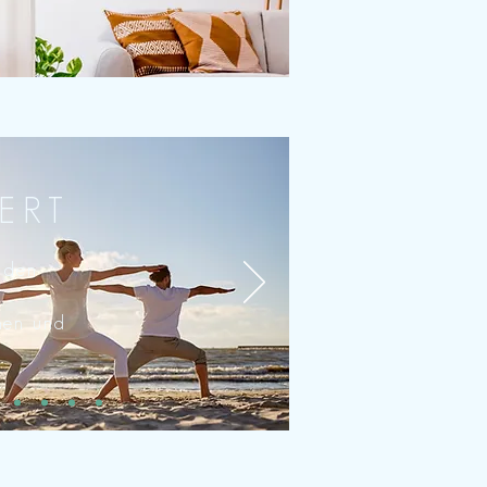
ERT
rden
nen und