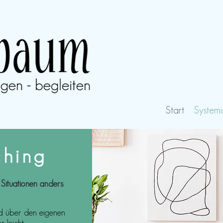
Start
Systemi
ching
Situationen anders
d über den eigenen