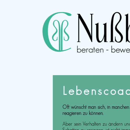
Lebenscoa
Oft wünscht man sich, in manchen 
reagieren zu können.
Aber sein Verhalten zu ändern un