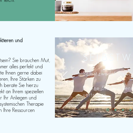
er
leicht.
ektieren und
SELBSTW
tsein? Sie brauchen Mut,
mer alles perfekt und
hte Ihnen gerne dabei
Selbstzweifel loswe
ieren, Ihre Stärken zu
ch berate Sie hierzu
Eigene
Stärken ken
ekt an Ihrem speziellen
vertrauen
r Ihr Anliegen und
 systemischen Therapie
 Ihre Ressourcen